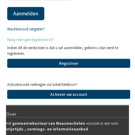
Wachtwoord vergeten?
Nog niet geregistreerd?
Indien dit de eerste keer is dat u wil aanmelden, gelieve u dan eerst te
registreren.
Registreer
Activatiecode verkregen via loket/telefoon?
Activeer uw account
Over
Het
gemeentebestuur van Maasmechelen
voorziet in een ruim
vrijetijds-, vormings- en informatieaanbod
.