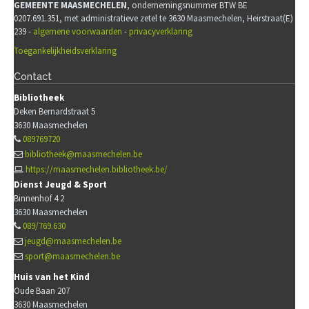
GEMEENTE MAASMECHELEN
, ondernemingsnummer BTW BE
0207.691.351, met administratieve zetel te 3630 Maasmechelen, Heirstraat(E)
239 -
algemene voorwaarden
-
privacyverklaring
Toegankelijkheidsverklaring
Contact
Bibliotheek
Deken Bernardstraat 5
3630
Maasmechelen
089769720
bibliotheek@maasmechelen.be
https://maasmechelen.bibliotheek.be/
Dienst Jeugd & Sport
Binnenhof 4 2
3630
Maasmechelen
089/769.630
jeugd@maasmechelen.be
sport@maasmechelen.be
Huis van het Kind
Oude Baan 207
3630
Maasmechelen