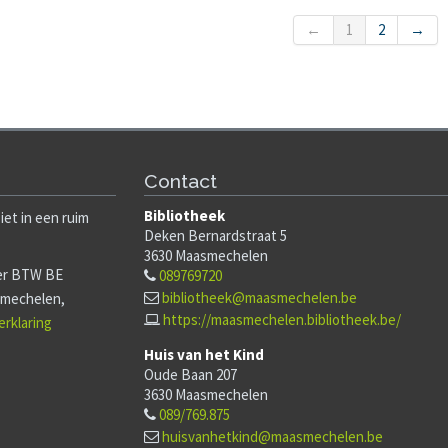
eer
Voorlezen & Knutselen (
en, voelen & groeien voor gevoelige
ren
←
1
2
→
jaar)
Inschrijven
iddag vol rust, verbinding en plezier!
Geniet samen met ons van een gezellige nami
bib! We luisteren eerst naar een mooi verhaal
en we? In kleine groep gaan we samen
daarna creatief aan de slag met een knutsel di
ken hoe we kunnen stralen van binnenuit; we
verhaal past.
wat er in ons omgaat en groeien in ons gevoel.
Een leuke activiteit vol fantasie, plezier en cre
oga word ...
eer
Bekijk
Contact
Bekijk
Wachtlijst
Bibliotheek
iet in een ruim
Deken Bernardstraat 5
3630
Maasmechelen
er BTW BE
089769720
bibliotheek@maasmechelen.be
asmechelen,
https://maasmechelen.bibliotheek.be/
erklaring
Huis van het Kind
Oude Baan 207
3630
Maasmechelen
089/769.875
huisvanhetkind@maasmechelen.be