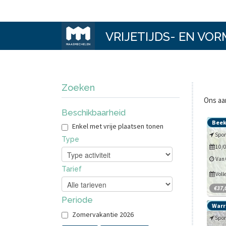
VRIJETIJDS- EN VO
Zoeken
Ons aan
Beschikbaarheid
Beek
Enkel met vrije plaatsen tonen
Spor
Type
10/
Van 
Tarief
Voll
€37,
Periode
Warr
Vandaa
Spij
Zomervakantie 2026
Wandel 
Spor
meer
andere 