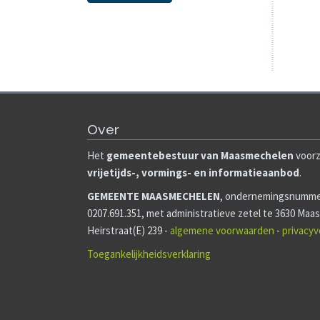
Lees m
Stral
kinde
Een nam
Wat do
ontdek
voelen 
Kindery
Lees m
Over
Het
gemeentebestuur van Maasmechelen
voorz
vrijetijds-, vormings- en informatieaanbod
.
GEMEENTE MAASMECHELEN
, ondernemingsnumm
0207.691.351, met administratieve zetel te 3630 Ma
Heirstraat(E) 239 -
algemene voorwaarden
-
privacyv
Toegankelijkheidsverklaring