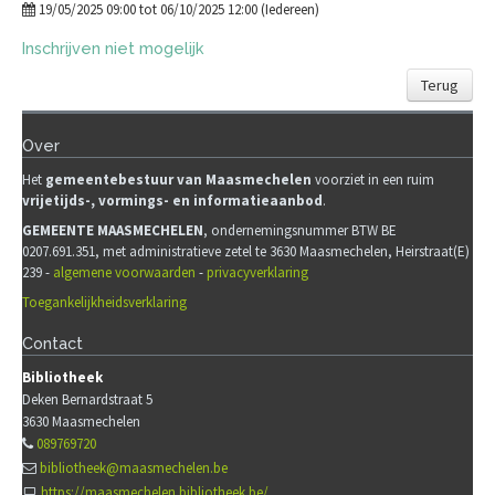
19/05/2025 09:00 tot 06/10/2025 12:00 (Iedereen)
Inschrijven niet mogelijk
Terug
Over
Het
gemeentebestuur van Maasmechelen
voorziet in een ruim
vrijetijds-, vormings- en informatieaanbod
.
GEMEENTE MAASMECHELEN
, ondernemingsnummer BTW BE
0207.691.351, met administratieve zetel te 3630 Maasmechelen, Heirstraat(E)
239 -
algemene voorwaarden
-
privacyverklaring
Toegankelijkheidsverklaring
Contact
Bibliotheek
Deken Bernardstraat 5
3630
Maasmechelen
089769720
bibliotheek@maasmechelen.be
https://maasmechelen.bibliotheek.be/