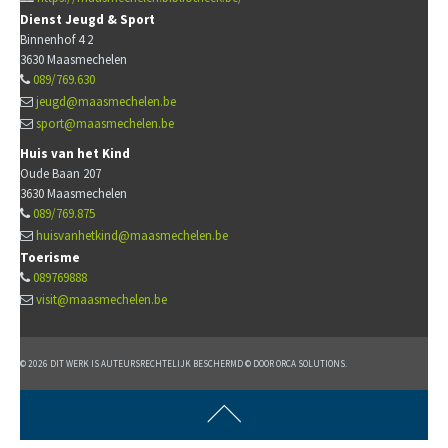
Dienst Jeugd & Sport
Binnenhof 4 2
3630
Maasmechelen
089/769.630
jeugd@maasmechelen.be
sport@maasmechelen.be
Huis van het Kind
Oude Baan 207
3630
Maasmechelen
089/769.875
huisvanhetkind@maasmechelen.be
Toerisme
089769888
visit@maasmechelen.be
© 2026 DIT WERK IS AUTEURSRECHTELIJK BESCHERMD © DOOR ORCA SOLUTIONS.