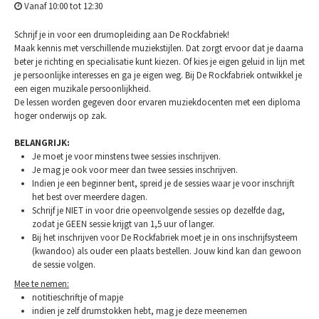
Vanaf 10:00 tot 12:30
Schrijf je in voor een drumopleiding aan De Rockfabriek!
Maak kennis met verschillende muziekstijlen. Dat zorgt ervoor dat je daarna
beter je richting en specialisatie kunt kiezen. Of kies je eigen geluid in lijn met
je persoonlijke interesses en ga je eigen weg. Bij De Rockfabriek ontwikkel je
een eigen muzikale persoonlijkheid.
De lessen worden gegeven door ervaren muziekdocenten met een diploma
hoger onderwijs op zak.
BELANGRIJK:
Je moet je voor minstens twee sessies inschrijven.
Je mag je ook voor meer dan twee sessies inschrijven.
Indien je een beginner bent, spreid je de sessies waar je voor inschrijft
het best over meerdere dagen.
Schrijf je NIET in voor drie opeenvolgende sessies op dezelfde dag,
zodat je GEEN sessie krijgt van 1,5 uur of langer.
Bij het inschrijven voor De Rockfabriek moet je in ons inschrijfsysteem
(kwandoo) als ouder een plaats bestellen. Jouw kind kan dan gewoon
de sessie volgen.
Mee te nemen:
notitieschriftje of mapje
indien je zelf drumstokken hebt, mag je deze meenemen