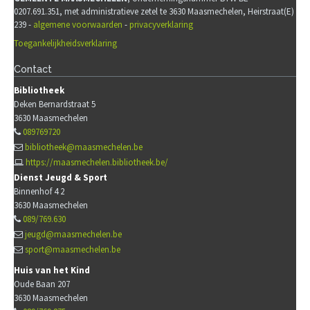
0207.691.351, met administratieve zetel te 3630 Maasmechelen, Heirstraat(E)
239 -
algemene voorwaarden
-
privacyverklaring
Toegankelijkheidsverklaring
Contact
Bibliotheek
Deken Bernardstraat 5
3630
Maasmechelen
089769720
bibliotheek@maasmechelen.be
https://maasmechelen.bibliotheek.be/
Dienst Jeugd & Sport
Binnenhof 4 2
3630
Maasmechelen
089/769.630
jeugd@maasmechelen.be
sport@maasmechelen.be
Huis van het Kind
Oude Baan 207
3630
Maasmechelen